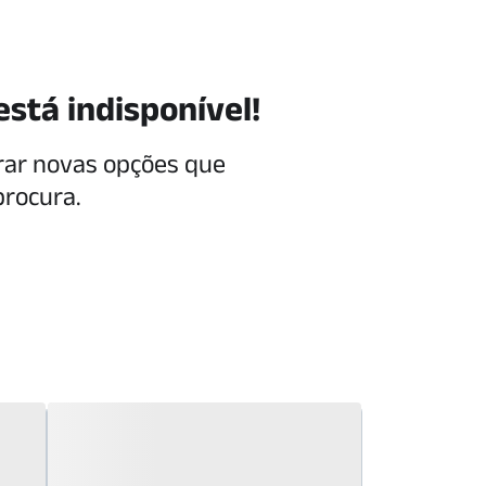
está indisponível!
rar novas opções que
procura.