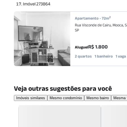
Imóvel 273864
2
Apartamento
-
72
m
Rua Visconde de Cairu
,
Mooca
,
S
SP
R$ 1.800
Aluguel
2 quartos
1 banheiro
1 vaga
Veja outras sugestões para você
Imóveis similares
Mesmo condomínio
Mesmo bairro
Mesma f