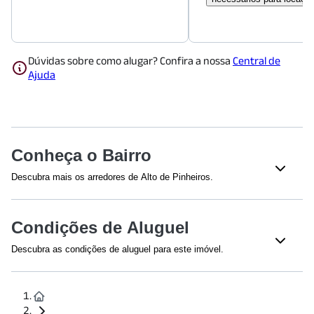
Dúvidas sobre como alugar? Confira a nossa
Central de
Ajuda
Conheça o Bairro
Descubra mais os arredores de Alto de Pinheiros.
Shoppings
Condições de Aluguel
Shopping Villa Lobos
(
316
m)
Descubra as condições de aluguel para este imóvel.
Educação
Efetuamos a avaliação do crédito de todos os envolvidos na
proposta.
Escola Politécnica da Universidade de São Paulo
(
1212
m)
Faculdade de Economia, Administração, Contabilidade e
Para fiança dispensada, a renda mínima é calculada em 4 vezes
Atuária da Universidade de São Paulo (FEA-USP)
(
1233
m)