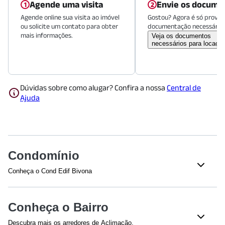
Agende uma visita
Envie os docume
Agende online sua visita ao imóvel
Gostou? Agora é só provid
ou solicite um contato para obter
documentação necessária.
mais informações.
Veja os documentos
necessários para locaçã
Dúvidas sobre como alugar? Confira a nossa
Central de
Ajuda
Condomínio
Conheça o Cond Edif Bivona
Veja o que tem nesse condomínio:
Gerador de Energia
Churrasqueira
Conheça o Bairro
Academia
Playground
Descubra mais os arredores de Aclimação.