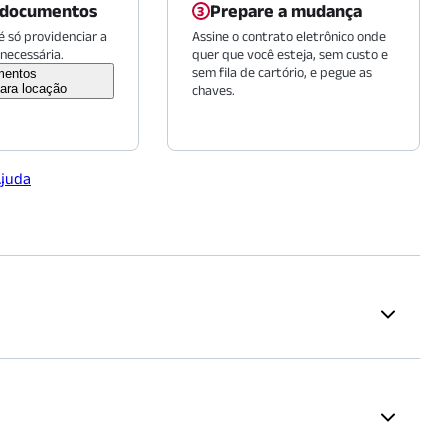
 documentos
Prepare a mudança
 só providenciar a
Assine o contrato eletrônico onde
necessária.
quer que você esteja, sem custo e
sem fila de cartório, e pegue as
mentos
ara locação
chaves.
Ajuda
 25
io