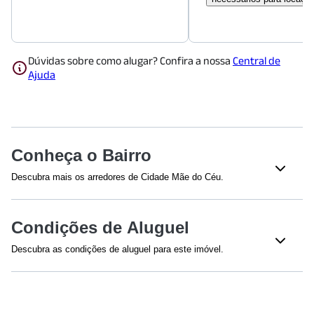
Dúvidas sobre como alugar? Confira a nossa
Central de
Ajuda
Conheça o Bairro
Descubra mais os arredores de Cidade Mãe do Céu.
Shoppings
Condições de Aluguel
Shopping Metrô Tatuapé
(
514
m)
Shopping Metrô Boulevard Tatuapé
(
810
m)
Descubra as condições de aluguel para este imóvel.
Efetuamos a avaliação do crédito de todos os envolvidos na
Saúde
proposta.
Hospital CEMA
(
1243
m)
Para fiança dispensada, a renda mínima é calculada em 4 vezes
Hospital Santa Virgínia
(
1489
m)