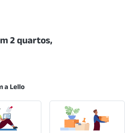
om 2 quartos,
 a Lello