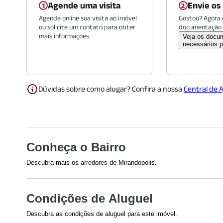
Agende uma visita
Envie os
Agende online sua visita ao imóvel
Gostou? Agora é
ou solicite um contato para obter
documentação 
mais informações.
Veja os docu
necessários p
Dúvidas sobre como alugar? Confira a nossa
Central de 
Conheça o Bairro
Descubra mais os arredores de Mirandopolis.
Shoppings
Saúde
Condições de Aluguel
Shopping Metrô Santa Cruz
Hospital Ru
(
1669
m)
Nariz e Gar
Descubra as condições de aluguel para este imóvel.
Plaza Sul Shopping
(
1734
m)
Hospital São
Efetuamos a avaliação do crédito de todos os envolvidos na 