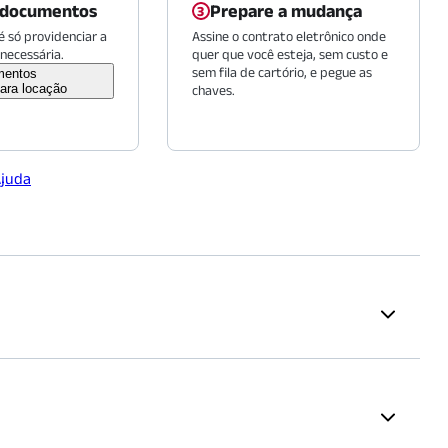
 documentos
Prepare a mudança
 só providenciar a
Assine o contrato eletrônico onde
necessária.
quer que você esteja, sem custo e
sem fila de cartório, e pegue as
mentos
ara locação
chaves.
Ajuda
Restaurantes
ben Berta - Ouvido,
Osnir Hamburger
(
642
m)
ganta
(
1541
m)
Fogo de Chão Moema
(
1725
m)
 Paulo
(
1724
m)
proposta. A renda mínima é calculada em 2,5 vezes o valor do