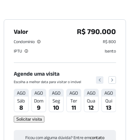
R$ 790.000
Valor
Condomínio
R$ 800
IPTU
Isento
Agende uma visita
Escolha a melhor data para visitar o imóvel
AGO
AGO
AGO
AGO
AGO
AGO
AGO
Sáb
Dom
Seg
Ter
Qua
Qui
Sex
8
9
10
11
12
13
14
Solicitar visita
Ficou com alguma dúvida? Entre em
contato