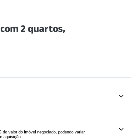
com 2 quartos,
Saúde
ara Santo Antônio
Centro Clínico Zona Sul | Hapvida
876
m)
NotreDame Intermédica
(
887
m)
do valor do imóvel negociado, podendo variar
 Treze
(
1287
m)
Hospital Dia Santo Amaro
e aquisição.