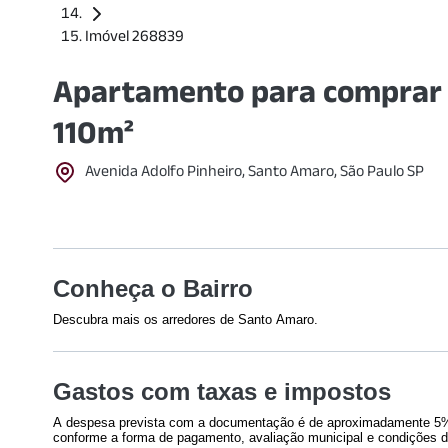
Imóvel 268839
Apartamento para comprar 
110m²
Avenida Adolfo Pinheiro, Santo Amaro, São Paulo SP
Conheça o Bairro
Descubra mais os arredores de Santo Amaro.
Shoppings
Educação
Gastos com taxas e impostos
Morumbi Shopping
(
1672
m)
UNIP - Chác
Shopping Parque da Cidade
Campus III
(
A despesa prevista com a documentação é de aproximadamente 5% 
(
1762
m)
Senac Largo
conforme a forma de pagamento, avaliação municipal e condições d