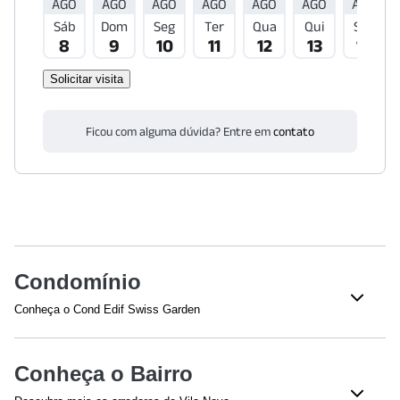
AGO
AGO
AGO
AGO
AGO
AGO
AGO
Sáb
Dom
Seg
Ter
Qua
Qui
Sex
8
9
10
11
12
13
14
Solicitar visita
Ficou com alguma dúvida? Entre em
contato
Condomínio
Conheça o Cond Edif Swiss Garden
Veja o que tem nesse condomínio:
Churrasqueira
Academia
Conheça o Bairro
Playground
Quadra esportiva