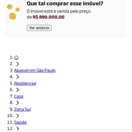
Que tal comprar esse imóvel?
O imóvel está
à venda
pelo preço
Restaurantes
de
R$ 890.000,00
Osnir Hamburger
(
519
m)
Taverna Medieval
(
1709
m)
Ver anúncio
Educação
UNIP - Indianópolis
(
649
m)
ESPM
(
1930
m)
Poliedro Colégio São Paulo | Unidade Vila Mariana
(
1957
m)
Faculdade Belas Artes - Campus Vila Mariana
(
1996
m)
Aluguel em São Paulo
Residencial
Transporte público nas proximidades
Casa
Linha
1
-
Azul
|
Praça da Árvore
-
622
m
Zona Sul
Veja outros imóveis:
Saúde
Perto da estação
Praça da Árvore