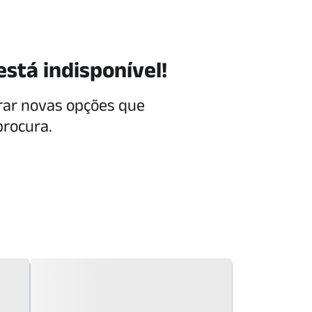
está indisponível!
rar novas opções que
procura.