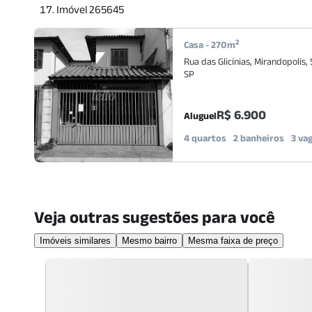
Imóvel 265645
2
Casa
-
270
m
Rua das Glicínias
,
Mirandopolis
,
SP
R$ 6.900
Aluguel
4 quartos
2 banheiros
3 va
Veja outras sugestões para você
Imóveis similares
Mesmo bairro
Mesma faixa de preço