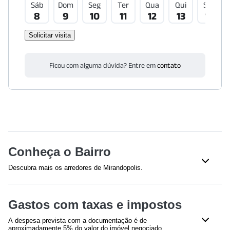
Sáb
Dom
Seg
Ter
Qua
Qui
Sex
8
9
10
11
12
13
14
Solicitar visita
Ficou com alguma dúvida? Entre em
contato
Conheça o Bairro
Descubra mais os arredores de Mirandopolis.
Shoppings
Gastos com taxas e impostos
Plaza Sul Shopping
(
1901
m)
A despesa prevista com a documentação é de
Saúde
aproximadamente 5% do valor do imóvel negociado,