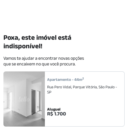
Poxa, este imóvel está
indisponível!
Vamos te ajudar a encontrar novas opções
que se encaixem no que você procura.
2
Apartamento
-
44
m
Rua Pero Vidal
,
Parque Vitória
,
São Paulo
-
SP
Aluguel
R$ 1.700