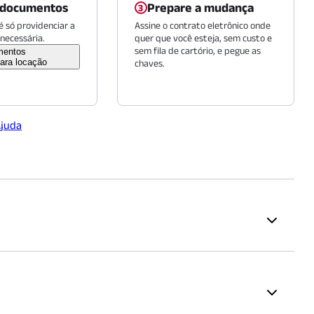
 documentos
Prepare a mudança
 só providenciar a
Assine o contrato eletrônico onde
necessária.
quer que você esteja, sem custo e
sem fila de cartório, e pegue as
mentos
ara locação
chaves.
Ajuda
es
Supermercados
Izakaya
(
1018
m)
Mambo
(
1430
m)
Parrilla
(
1338
m)
Pão de Açúcar
(
1855
m)
14
m)
 proposta.