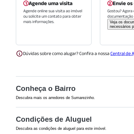
Agende uma visita
Envie os
Agende online sua visita ao imóvel
Gostou? Agora é
ou solicite um contato para obter
documentação 
mais informações.
Veja os docu
necessários p
Dúvidas sobre como alugar? Confira a nossa
Central de 
Conheça o Bairro
Descubra mais os arredores de Sumarezinho.
Saúde
Restaurant
Condições de Aluguel
Hospital São Camilo SP - Pronto
Hirá Ramen 
Socorro | Unidade Pompeia
Chimichurri 
Descubra as condições de aluguel para este imóvel.
(
1596
m)
Bella Jaú
(
14
Efetuamos a avaliação do crédito de todos os envolvidos na