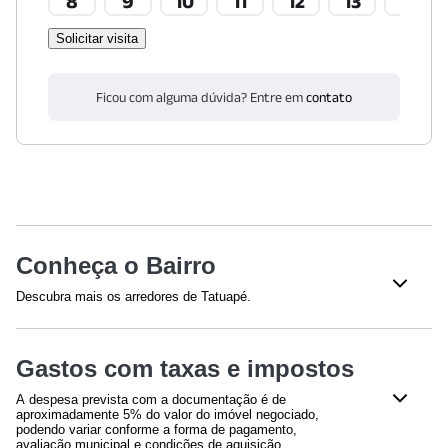
8
9
10
11
12
13
14
Solicitar visita
Ficou com alguma dúvida? Entre em
contato
Conheça o Bairro
Descubra mais os arredores de Tatuapé.
Shoppings
Gastos com taxas e impostos
Shopping Metrô Boulevard Tatuapé
(
607
m)
Shopping Metrô Tatuapé
(
891
m)
A despesa prevista com a documentação é de
aproximadamente 5% do valor do imóvel negociado,
Educação
podendo variar conforme a forma de pagamento,
avaliação municipal e condições de aquisição.