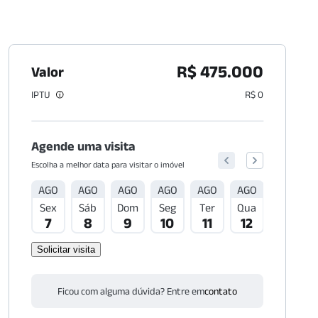
R$ 475.000
Valor
IPTU
R$ 0
Agende uma visita
Escolha a melhor data para visitar o imóvel
AGO
AGO
AGO
AGO
AGO
AGO
AGO
Sex
Sáb
Dom
Seg
Ter
Qua
Qui
7
8
9
10
11
12
13
Solicitar visita
Ficou com alguma dúvida? Entre em
contato