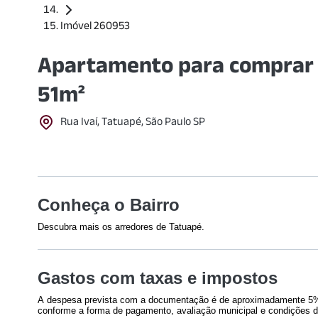
Imóvel 260953
Apartamento para comprar 
51m²
Rua Ivaí, Tatuapé, São Paulo SP
Conheça o Bairro
Descubra mais os arredores de Tatuapé.
Shoppings
Educação
Gastos com taxas e impostos
Shopping Metrô Boulevard
Senac Tatuap
Tatuapé
(
607
m)
Americano
(
A despesa prevista com a documentação é de aproximadamente 5% 
Shopping Metrô Tatuapé
(
891
m)
Colégio Ago
conforme a forma de pagamento, avaliação municipal e condições d