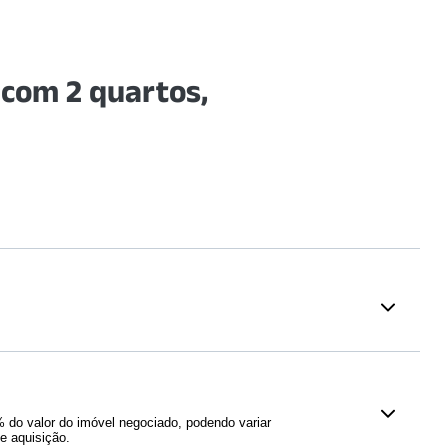
com 2 quartos,
Saúde
é - Cel. Luís
Hospital Santa Virgínia
(
1168
m)
873
m)
Hospital Municipal do Tatuapé -
do valor do imóvel negociado, podendo variar
stiniano Mendel
Dr. Cármino Caricchio
(
1290
m)
e aquisição.