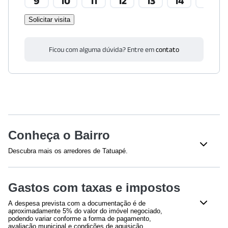
9
10
11
12
13
14
15
Solicitar visita
Ficou com alguma dúvida? Entre em
contato
Conheça o Bairro
Descubra mais os arredores de Tatuapé.
Shoppings
Gastos com taxas e impostos
Shopping Metrô Boulevard Tatuapé
(
607
m)
Shopping Metrô Tatuapé
(
891
m)
A despesa prevista com a documentação é de
aproximadamente 5% do valor do imóvel negociado,
Educação
podendo variar conforme a forma de pagamento,
avaliação municipal e condições de aquisição.