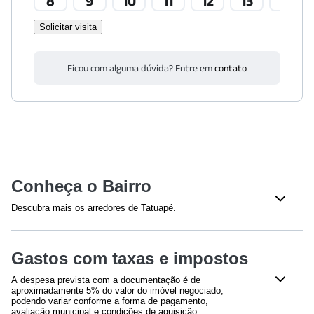
8
9
10
11
12
13
14
Solicitar visita
Ficou com alguma dúvida? Entre em
contato
Conheça o Bairro
Descubra mais os arredores de Tatuapé.
Shoppings
Gastos com taxas e impostos
Shopping Metrô Boulevard Tatuapé
(
607
m)
Shopping Metrô Tatuapé
(
891
m)
A despesa prevista com a documentação é de
aproximadamente 5% do valor do imóvel negociado,
Educação
podendo variar conforme a forma de pagamento,
avaliação municipal e condições de aquisição.