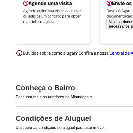
Agende uma visita
Envie os
Agende online sua visita ao imóvel
Gostou? Agora é
ou solicite um contato para obter
documentação 
mais informações.
Veja os docu
necessários p
Dúvidas sobre como alugar? Confira a nossa
Central de 
Conheça o Bairro
Descubra mais os arredores de Mirandopolis.
Shoppings
Saúde
Condições de Aluguel
Shopping Metrô Santa Cruz
HOSPITAL B
(
855
m)
(
1488
m)
Descubra as condições de aluguel para este imóvel.
Plaza Sul Shopping
(
1786
m)
Hospital São
Efetuamos a avaliação do crédito de todos os envolvidos na 