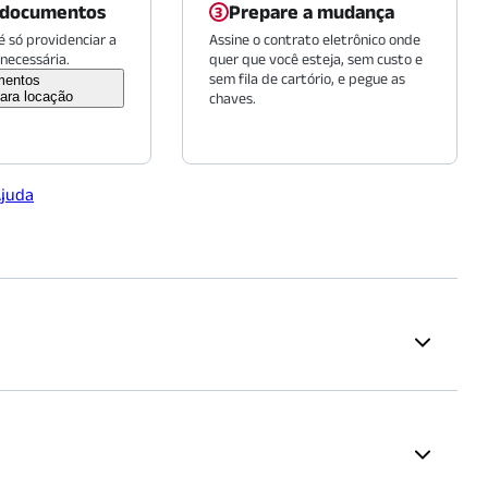
 documentos
Prepare a mudança
 só providenciar a
Assine o contrato eletrônico onde
necessária.
quer que você esteja, sem custo e
sem fila de cartório, e pegue as
mentos
ara locação
chaves.
Ajuda
Educação
OSQUE DA SAÚDE
Poliedro Colégio São Paulo |
Unidade Vila Mariana
(
1640
m)
 Paulo
(
1504
m)
ESPM
(
1840
m)
proposta. A renda mínima é calculada em 2,5 vezes o valor do