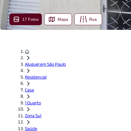
17 Fotos
Mapa
Rua
Aluguel em São Paulo
Residencial
Casa
1 Quarto
Zona Sul
Saúde