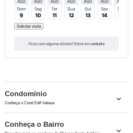
AGO
AGO
AGO
AGO
AGO
AGO
AGO
Dom
Seg
Ter
Qua
Qui
Sex
Sáb
9
10
11
12
13
14
15
Solicitar visita
Ficou com alguma dúvida? Entre em
contato
Condomínio
Conheça o Cond Edif Irataua
Veja o que tem nesse condomínio:
Bloco(s)
Churrasqueira
Conheça o Bairro
Playground
Quadra esportiva