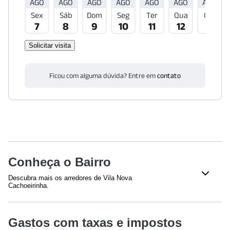
AGO
AGO
AGO
AGO
AGO
AGO
AGO
Sex
Sáb
Dom
Seg
Ter
Qua
Qui
7
8
9
10
11
12
13
Solicitar visita
Ficou com alguma dúvida? Entre em
contato
Conheça o Bairro
Descubra mais os arredores de Vila Nova
Cachoeirinha.
Shoppings
Gastos com taxas e impostos
Andorinha Shopping Center
(
1100
m)