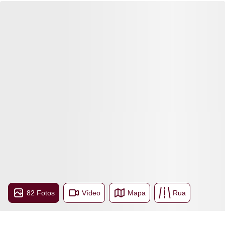
82 Fotos
Vídeo
Mapa
Rua