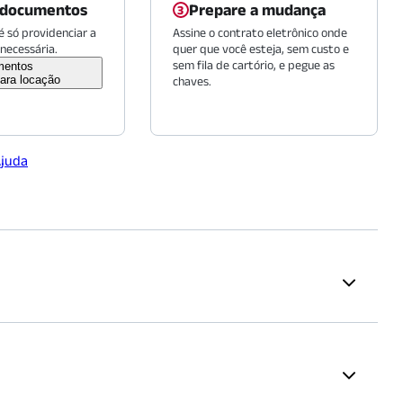
 documentos
Prepare a mudança
 só providenciar a
Assine o contrato eletrônico onde
necessária.
quer que você esteja, sem custo e
sem fila de cartório, e pegue as
mentos
ara locação
chaves.
Ajuda
Saúde
Campus Vergueiro
Hospital Municipal Infantil
Menino Jesus
(
960
m)
íso/Vergueiro
Hospital Santa Catarina -
 proposta.