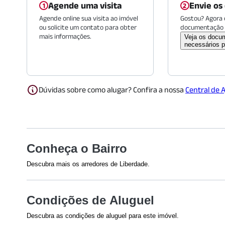
Agende uma visita
Envie os
Agende online sua visita ao imóvel
Gostou? Agora é
ou solicite um contato para obter
documentação 
mais informações.
Veja os docu
necessários p
Dúvidas sobre como alugar? Confira a nossa
Central de 
Conheça o Bairro
Descubra mais os arredores de Liberdade.
Shoppings
Educação
Condições de Aluguel
Shopping Pátio Paulista
(
1346
m)
UNINOVE - 
Shopping Cidade São Paulo
(
509
m)
Descubra as condições de aluguel para este imóvel.
(
1560
m)
UNIP - Para
Efetuamos a avaliação do crédito de todos os envolvidos na