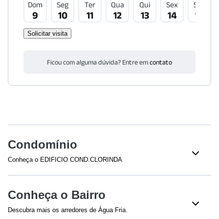
Dom
Seg
Ter
Qua
Qui
Sex
Sáb
9
10
11
12
13
14
15
Solicitar visita
Ficou com alguma dúvida? Entre em
contato
Condomínio
Conheça o EDIFICIO COND.CLORINDA
Veja o que tem nesse condomínio:
Piscina Adulto
Churrasqueira
Conheça o Bairro
Salão
Descubra mais os arredores de Água Fria.