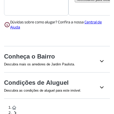
Dúvidas sobre como alugar? Confira a nossa
Central de
Ajuda
Conheça o Bairro
Descubra mais os arredores de Jardim Paulista.
Shoppings
Condições de Aluguel
Conjunto Nacional
(
450
m)
Shopping Center 3
(
531
m)
Descubra as condições de aluguel para este imóvel.
Shopping Cidade São Paulo
(
1267
m)
Efetuamos a avaliação do crédito de todos os envolvidos na
Shopping Frei Caneca
(
1359
m)
proposta.
Restaurantes
Para fiança dispensada, a renda mínima é calculada em 4 vezes