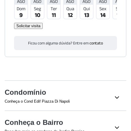
AGO
AGO
AGO
AGO
AGO
AGO
AGO
Dom
Seg
Ter
Qua
Qui
Sex
Sáb
9
10
11
12
13
14
15
Solicitar visita
Ficou com alguma dúvida? Entre em
contato
Condomínio
Conheça o Cond Edif Piazza Di Napoli
Veja o que tem nesse condomínio:
Total de Andares - 12
Bloco(s)
Conheça o Bairro
Academia
Playground