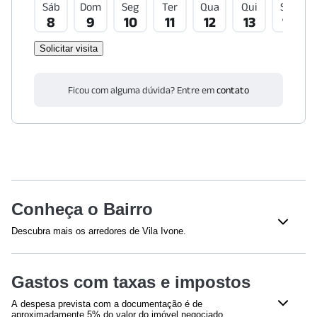
Sáb
Dom
Seg
Ter
Qua
Qui
Sex
8
9
10
11
12
13
14
Solicitar visita
Ficou com alguma dúvida? Entre em
contato
Conheça o Bairro
Descubra mais os arredores de Vila Ivone.
Saúde
Gastos com taxas e impostos
Amor Saúde Sapopemba
(
1511
m)
Clínica Dom Bosco
(
1573
m)
A despesa prevista com a documentação é de
Hospital Municipal Dr. Benedicto Montenegro
(
1889
m)
aproximadamente 5% do valor do imóvel negociado,