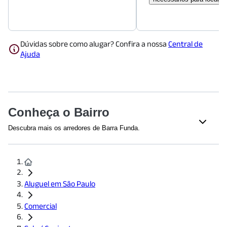
Dúvidas sobre como alugar? Confira a nossa
Central de
Ajuda
Conheça o Bairro
Descubra mais os arredores de Barra Funda.
Shoppings
Shopping West Plaza
(
1482
m)
Aluguel em São Paulo
Educação
UNINOVE - Campus Memorial
(
842
m)
Comercial
Senac Francisco Matarazzo
(
973
m)
Faculdade Santa Marcelina
(
1447
m)