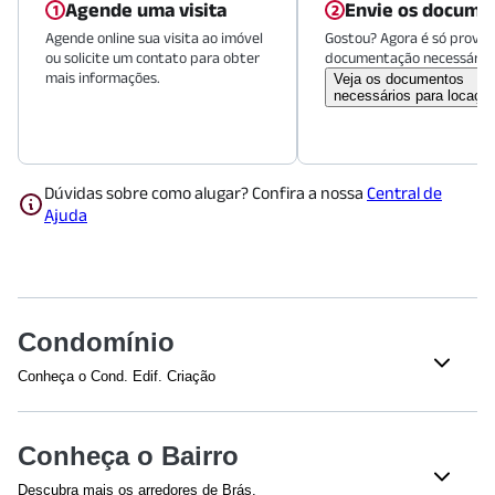
Agende uma visita
Envie os docume
Agende online sua visita ao imóvel
Gostou? Agora é só provid
ou solicite um contato para obter
documentação necessária.
mais informações.
Veja os documentos
necessários para locaçã
Dúvidas sobre como alugar? Confira a nossa
Central de
Ajuda
Condomínio
Conheça o Cond. Edif. Criação
Veja o que tem nesse condomínio:
Piscina Adulto
Piscina Infantil
Conheça o Bairro
Academia
Playground
Descubra mais os arredores de Brás.