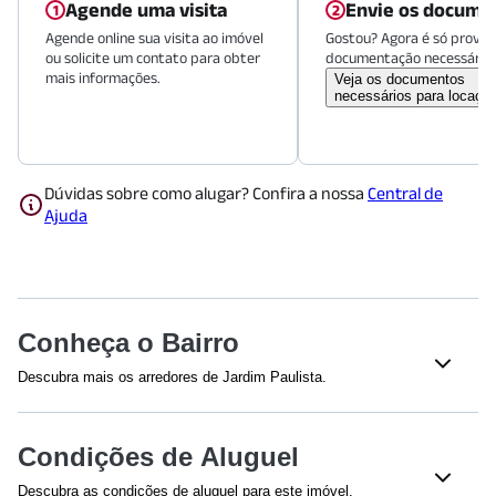
Agende uma visita
Envie os docume
Agende online sua visita ao imóvel
Gostou? Agora é só provid
ou solicite um contato para obter
documentação necessária.
mais informações.
Veja os documentos
necessários para locaçã
Dúvidas sobre como alugar? Confira a nossa
Central de
Ajuda
Conheça o Bairro
Descubra mais os arredores de Jardim Paulista.
Shoppings
Condições de Aluguel
Shopping Cidade São Paulo
(
1038
m)
Shopping Center 3
(
1070
m)
Descubra as condições de aluguel para este imóvel.