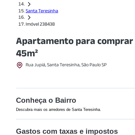
Santa Teresinha
Imóvel 238438
Apartamento para comprar 
45m²
Rua Jupiá, Santa Teresinha, São Paulo SP
Conheça o Bairro
Descubra mais os arredores de Santa Teresinha.
Shoppings
Saúde
Gastos com taxas e impostos
Partage Shopping
(
1395
m)
Conjunto Ho