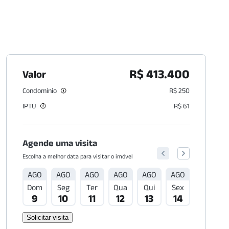
R$ 413.400
Valor
Condomínio
R$ 250
IPTU
R$ 61
Agende uma visita
Escolha a melhor data para visitar o imóvel
AGO
AGO
AGO
AGO
AGO
AGO
AGO
Dom
Seg
Ter
Qua
Qui
Sex
Sáb
9
10
11
12
13
14
15
Solicitar visita