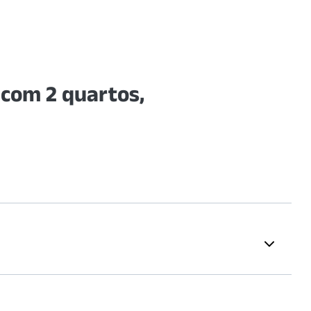
com 2 quartos,
Supermercados
spitalar do
TriMais Supermercado -