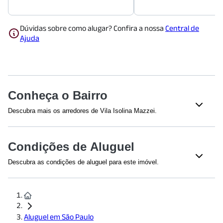
Dúvidas sobre como alugar? Confira a nossa
Central de
Ajuda
Conheça o Bairro
Descubra mais os arredores de Vila Isolina Mazzei.
Shoppings
Condições de Aluguel
Shopping Metrô Jardim São Paulo
(
1547
m)
Lar Center
(
1961
m)
Descubra as condições de aluguel para este imóvel.
Efetuamos a avaliação do crédito de todos os envolvidos na
Educação
proposta. A renda mínima é calculada em 2,5 vezes o valor do
aluguel mais encargos. No caso deste imóvel, a renda bruta
Colégio Jardim São Paulo - Unidade Cataguases
(
1089
m)
mensal é a partir de
R$ 6.250,00
UNIP - Vila Guilherme
(
1538
m)
Aluguel em São Paulo
Restaurantes