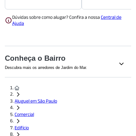
Dúvidas sobre como alugar? Confira a nossa
Central de
Ajuda
Conheça o Bairro
Descubra mais os arredores de Jardim do Mar.
Shoppings
Golden Square Shopping
(
775
m)
Shopping Metrópole
(
1441
m)
Aluguel em São Paulo
Educação
Comercial
Faculdade de Direito de São Bernardo do Campo
(
572
m)
Faculdade Anhanguera de São Bernardo do Campo -
Edifício
Anchieta
(
1080
m)
Universidade Federal do ABC, Campus São Bernardo do