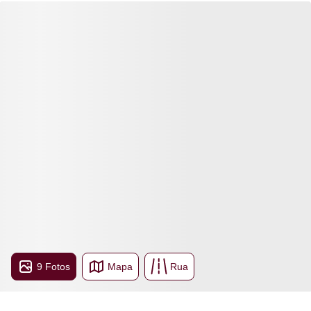
9 Fotos
Mapa
Rua