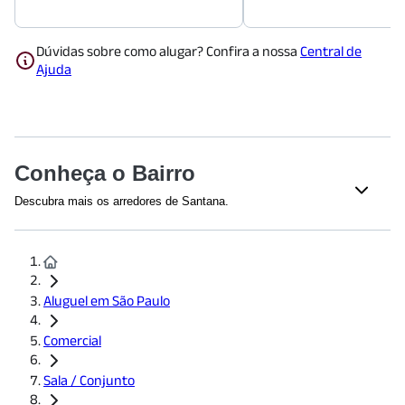
Dúvidas sobre como alugar? Confira a nossa
Central de
Ajuda
Conheça o Bairro
Descubra mais os arredores de Santana.
Shoppings
Shopping Metrô Jardim São Paulo
(
1286
m)
Lar Center
(
1318
m)
Shopping Center Norte
(
1403
m)
Aluguel em São Paulo
ComVem Tietê
(
1468
m)
Comercial
Saúde
Sala / Conjunto
Hospital HSANP
(
1015
m)
Hospital São Camilo SP - Internação | Unidade Santana