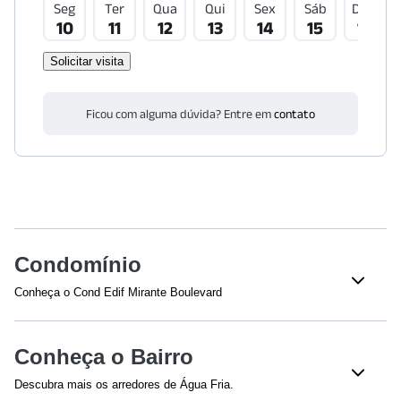
Seg
Ter
Qua
Qui
Sex
Sáb
Dom
10
11
12
13
14
15
16
Solicitar visita
Ficou com alguma dúvida? Entre em
contato
Condomínio
Conheça o Cond Edif Mirante Boulevard
Veja o que tem nesse condomínio:
Churrasqueira
Academia
Conheça o Bairro
Playground
Quadra esportiva
Descubra mais os arredores de Água Fria.
Salão de Jogos
Salão