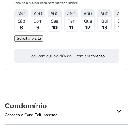
Escolha a melhor data para visitar o imóvel
AGO
AGO
AGO
AGO
AGO
AGO
AGO
Sáb
Dom
Seg
Ter
Qua
Qui
Sex
8
9
10
11
12
13
14
Solicitar visita
Ficou com alguma dúvida? Entre em
contato
Condomínio
Conheça o Cond Edif Ipanema
Veja o que tem nesse condomínio: