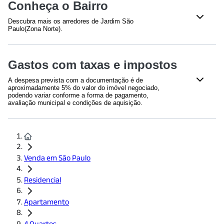
Elevador(es) - 2
Churrasqueira
Conheça o Bairro
Salão
Piscina
Descubra mais os arredores de Jardim São
Salão de festas
Portaria 24 Horas
Paulo(Zona Norte).
Saúde
Gastos com taxas e impostos
Hospital São Camilo SP - Internação | Unidade Santana
(
465
m)
A despesa prevista com a documentação é de
Conjunto Hospitalar do Mandaqui
(
884
m)
aproximadamente 5% do valor do imóvel negociado,
Hospital HSANP
(
901
m)
podendo variar conforme a forma de pagamento,
avaliação municipal e condições de aquisição.
Educação
Previsão com gastos em documentações deste
Faculdade Anhanguera - Marte
(
1864
m)
imóvel:
R$ 64.950,00
Shoppings
Venda em São Paulo
Conheça o condomínio
Shopping Metrô Jardim São Paulo
(
709
m)
Shopping TriMais Places
(
1669
m)
Escritura
Residencial
ITBI
(Em caso de aquisição com
recursos próprios)
Padarias
Apartamento
A escritura é o documento
Há ga
Saint Tropez Confeitaria
(
1539
m)
O Imposto de Transmissão de
publico que formaliza a compra
docu
Bens Imóveis é um tributo
4 Quartos