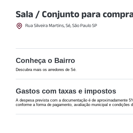
Sala / Conjunto para compra
Rua Silveira Martins, Sé, São Paulo SP
Conheça o Bairro
Descubra mais os arredores de Sé.
Shoppings
Cultural
Gastos com taxas e impostos
Shopping Light
(
1005
m)
Museu das 
Galeria do Rock
(
1214
m)
Farol Santa
A despesa prevista com a documentação é de aproximadamente 5% 
Feira da Madrugada Circuito de
Pinacoteca 
conforme a forma de pagamento, avaliação municipal e condições d
Compras
(
1803
m)
Shopping Stunt
(
1861
m)
Previsão com gastos em documentações deste imóvel
Saúde