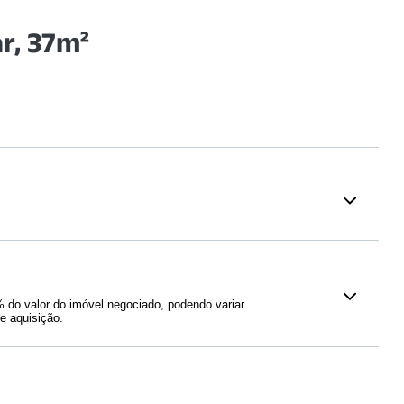
r, 37m²
Educação
Favelas
(
423
m)
UNINOVE - Campus Vergueiro
nder
(
769
m)
(
1531
m)
do valor do imóvel negociado, podendo variar
de São Paulo
(
1988
m)
e aquisição.
:
R$ 7.500,00