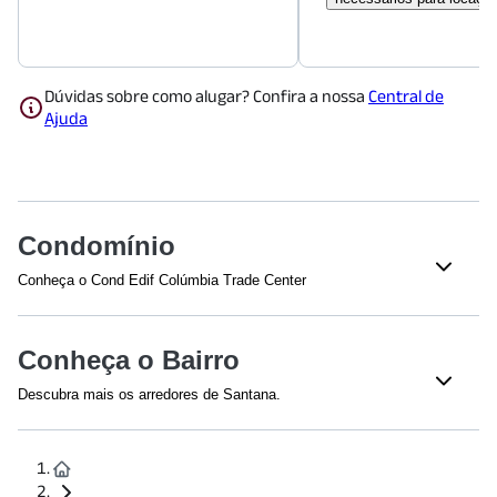
Dúvidas sobre como alugar? Confira a nossa
Central de
Ajuda
Condomínio
Conheça o Cond Edif Colúmbia Trade Center
Veja o que tem nesse condomínio:
Acesso 24 Horas
Conheça o Bairro
Descubra mais os arredores de Santana.
Shoppings
Shopping Metrô Jardim São Paulo
(
1120
m)
Lar Center
(
1623
m)