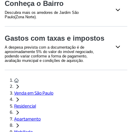
Total de Andares - 12
Bloco(s)
Conheça o Bairro
Piscina Adulto
Churrasqueira
Descubra mais os arredores de Jardim São
Sauna
Paulo(Zona Norte).
Shoppings
Gastos com taxas e impostos
Shopping Metrô Jardim São Paulo
(
737
m)
Lar Center
(
1841
m)
A despesa prevista com a documentação é de
aproximadamente 5% do valor do imóvel negociado,
Saúde
podendo variar conforme a forma de pagamento,
avaliação municipal e condições de aquisição.
IGESP Santana – Unidade Ambulatorial
(
679
m)
Hospital HSANP
(
1235
m)
Previsão com gastos em documentações deste
Hospital São Camilo SP - Internação | Unidade Santana
imóvel:
R$ 75.000,00
(
1785
m)
Venda em São Paulo
Educação
Conheça o condomínio
Escola Estadual Buenos Aires
(
382
m)
Escritura
Residencial
ITBI
Universidade São Judas Tadeu - Unidade Santana
(Em caso de aquisição com
(
1233
m)
recursos próprios)
Apartamento
UNIP - Vila Guilherme
(
1720
m)
A escritura é o documento
Há ga
O Imposto de Transmissão de
Faculdade Anhanguera - Marte
(
1773
m)
publico que formaliza a compra
docu
Bens Imóveis é um tributo
Mobiliado