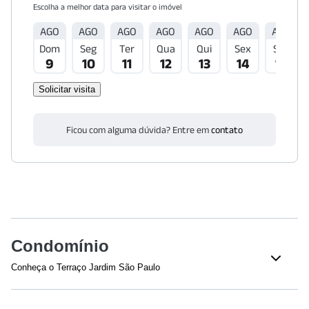
Escolha a melhor data para visitar o imóvel
AGO
AGO
AGO
AGO
AGO
AGO
AGO
Dom
Seg
Ter
Qua
Qui
Sex
Sáb
9
10
11
12
13
14
15
Solicitar visita
Ficou com alguma dúvida? Entre em
contato
Condomínio
Conheça o Terraço Jardim São Paulo
Veja o que tem nesse condomínio: