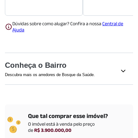
Dúvidas sobre como alugar? Confira a nossa
Central de
Ajuda
Conheça o Bairro
Descubra mais os arredores de Bosque da Saúde.
Shoppings
Shopping Metrô Santa Cruz
(
903
m)
Educação
Que tal comprar esse imóvel?
Poliedro Colégio São Paulo | Unidade Vila Mariana
(
1402
m)
O imóvel está
à venda
pelo preço
ESPM
(
1667
m)
de
R$ 3.900.000,00
Faculdade Belas Artes - Campus Vila Mariana
(
1740
m)
Centro Universitário São Camilo - Ipiranga
(
1919
m)