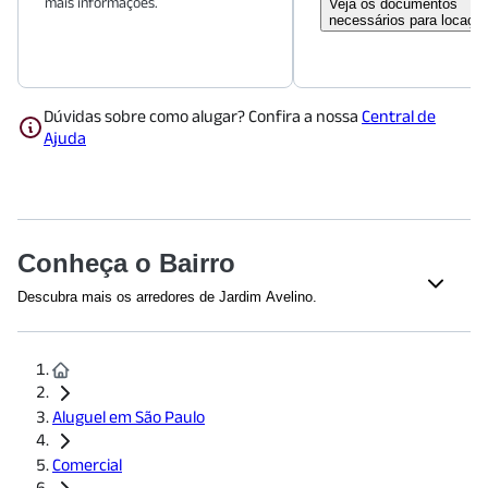
mais informações.
Veja os documentos
necessários para locaçã
Dúvidas sobre como alugar? Confira a nossa
Central de
Ajuda
Conheça o Bairro
Descubra mais os arredores de Jardim Avelino.
Saúde
Hospital Estadual Vila Alpina
(
1251
m)
UBS VILA BERTIOGA - DOMINGOS DELASCIO
(
1871
m)
Hospital Anália Franco
(
1990
m)
Aluguel em São Paulo
Educação
Comercial