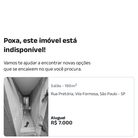
Poxa, este imóvel está
indisponível!
Vamos te ajudar a encontrar novas opções
que se encaixem no que você procura.
2
Salão
-
190
m
Rua Pretória
,
Vila Formosa
,
São Paulo
-
SP
Aluguel
R$ 7.000