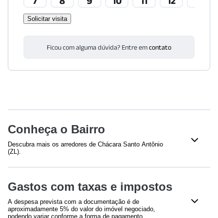
7
8
9
10
11
12
13
Solicitar visita
Ficou com alguma dúvida? Entre em
contato
Conheça o Bairro
Descubra mais os arredores de Chácara Santo Antônio
(ZL).
Educação
Gastos com taxas e impostos
FATEC Tatuapé - Victor Civita
(
1399
m)
UNICID - Universidade de São Paulo - Campus Tatuapé
A despesa prevista com a documentação é de
(
1612
m)
aproximadamente 5% do valor do imóvel negociado,
Universidade Cidade de São Paulo - UNICID Bloco Gama
podendo variar conforme a forma de pagamento,