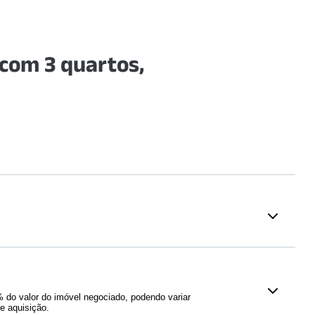
com 3 quartos,
Saúde
a Shopping
(
1564
m)
Hospital Dia Flávio Giannotti
(
112
m)
do valor do imóvel negociado, podendo variar
Hospital Ipiranga
(
562
m)
e aquisição.