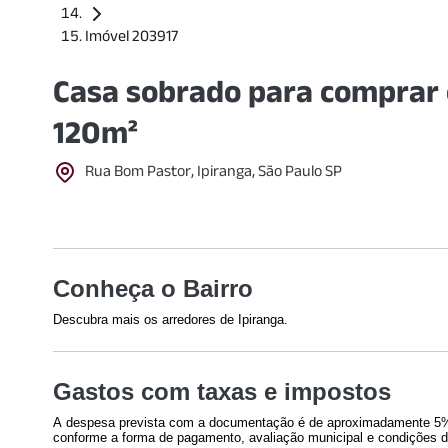
Imóvel 203917
Casa sobrado para comprar 
120m²
Rua Bom Pastor, Ipiranga, São Paulo SP
Conheça o Bairro
Descubra mais os arredores de Ipiranga.
Cultural
Shoppings
Gastos com taxas e impostos
Museu de Zoologia da
Mooca Plaz
Universidade de São Paulo
A despesa prevista com a documentação é de aproximadamente 5% 
(
277
m)
conforme a forma de pagamento, avaliação municipal e condições d