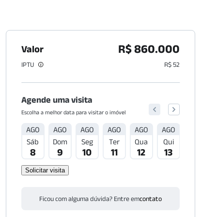
R$ 860.000
Valor
IPTU
R$ 52
Agende uma visita
Escolha a melhor data para visitar o imóvel
AGO
AGO
AGO
AGO
AGO
AGO
AGO
Sáb
Dom
Seg
Ter
Qua
Qui
Sex
8
9
10
11
12
13
14
Solicitar visita
Ficou com alguma dúvida? Entre em
contato