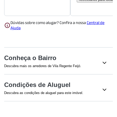
Dúvidas sobre como alugar? Confira a nossa
Central de
Ajuda
Conheça o Bairro
Descubra mais os arredores de Vila Regente Feijó.
Shoppings
Condições de Aluguel
Shopping Anália Franco
(
1418
m)
Shopping Metrô Tatuapé
(
1952
m)
Descubra as condições de aluguel para este imóvel.
Efetuamos a avaliação do crédito de todos os envolvidos na
Educação
proposta.
Universidade Cruzeiro do Sul - Campus Anália Franco
Para fiança dispensada, a renda mínima é calculada em 4 vezes
(
1061
m)