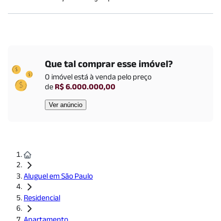
Padarias
Efetuamos a avaliação do crédito de todos os envolvidos na
proposta.
Padaria Bella Paulista
(
1498
m)
Para fiança dispensada, a renda mínima é calculada em 4 vezes
Saúde
o valor do aluguel mais encargos. No caso deste imóvel, a renda
Hospital das Clínicas FMUSP
(
489
m)
bruta mensal é a partir de
R$ 116.184,00
InCor - Instituto do Coração do Hospital das Clínicas da
Que tal comprar esse imóvel?
Para demais garantias, a renda mínima é calculada em 2,5
FMUSP
(
676
m)
O imóvel está
à venda
pelo preço
vezes o valor do aluguel mais encargos. No caso deste imóvel, a
Hospital Nove de Julho
(
1986
m)
de
R$ 6.000.000,00
renda bruta mensal é a partir de
R$ 72.615,00
Shoppings
Ver anúncio
Conjunto Nacional
(
1475
m)
Shopping Center 3
(
1542
m)
Cultural
Museu do Futebol
(
1525
m)
Museu da Imagem e do Som (MIS)
(
1629
m)
Aluguel em São Paulo
Educação
Residencial
FAAP - Fundação Armando Alvares Penteado
(
1895
m)
Apartamento