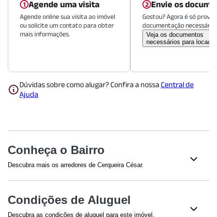
Agende uma visita
Envie os docume
Agende online sua visita ao imóvel
Gostou? Agora é só provid
ou solicite um contato para obter
documentação necessária.
mais informações.
Veja os documentos
necessários para locaçã
Dúvidas sobre como alugar? Confira a nossa
Central de
Ajuda
Conheça o Bairro
Descubra mais os arredores de Cerqueira César.
Restaurantes
Condições de Aluguel
Méqui 1000
(
1707
m)
Descubra as condições de aluguel para este imóvel.