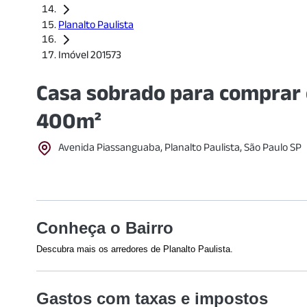
Planalto Paulista
Imóvel 201573
Casa sobrado para comprar 
400m²
Avenida Piassanguaba, Planalto Paulista, São Paulo SP
Conheça o Bairro
Descubra mais os arredores de Planalto Paulista.
Shoppings
Saúde
Gastos com taxas e impostos
Shopping Metrô Santa Cruz
Instituto de