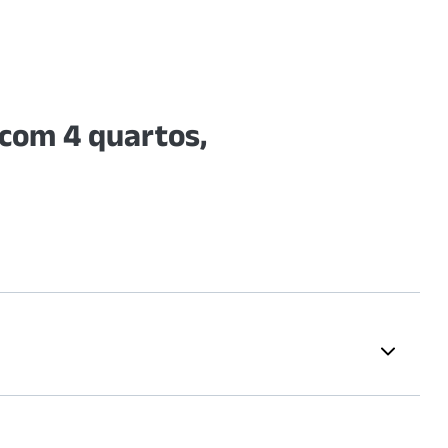
com 4 quartos,
Restaurantes
 Assistência Médica
Selvagem
(
1388
m)