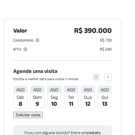
R$ 390.000
Valor
Condomínio
R$ 730
IPTU
R$ 240
Agende uma visita
Escolha a melhor data para visitar o imóvel
AGO
AGO
AGO
AGO
AGO
AGO
AGO
Sáb
Dom
Seg
Ter
Qua
Qui
Sex
8
9
10
11
12
13
14
Solicitar visita
Ficou com alguma dúvida? Entre em
contato