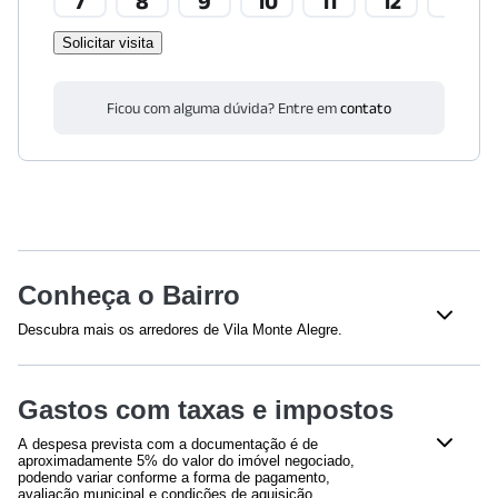
7
8
9
10
11
12
13
Solicitar visita
Ficou com alguma dúvida? Entre em
contato
Conheça o Bairro
Descubra mais os arredores de Vila Monte Alegre.
Shoppings
Gastos com taxas e impostos
Plaza Sul Shopping
(
1380
m)
A despesa prevista com a documentação é de
Saúde
aproximadamente 5% do valor do imóvel negociado,
podendo variar conforme a forma de pagamento,
Hospital Sancta Maggiore Paris
(
1211
m)
avaliação municipal e condições de aquisição.