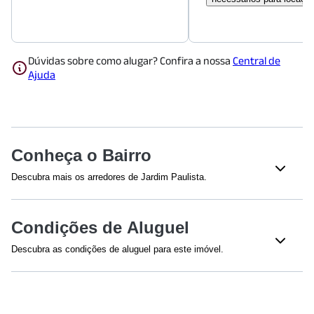
Dúvidas sobre como alugar? Confira a nossa
Central de
Ajuda
Conheça o Bairro
Descubra mais os arredores de Jardim Paulista.
Shoppings
Condições de Aluguel
Shopping Cidade São Paulo
(
398
m)
Shopping Center 3
(
1131
m)
Descubra as condições de aluguel para este imóvel.
Shopping Pátio Paulista
(
1150
m)
Efetuamos a avaliação do crédito de todos os envolvidos na
Shopping Frei Caneca
(
1441
m)
proposta.
Restaurantes
Para fiança dispensada, a renda mínima é calculada em 4 vezes