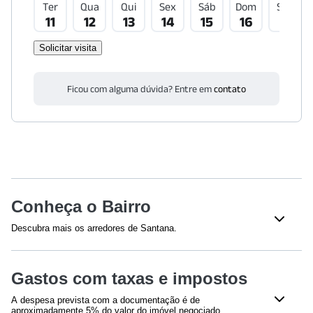
Ter
Qua
Qui
Sex
Sáb
Dom
Seg
11
12
13
14
15
16
17
Solicitar visita
Ficou com alguma dúvida? Entre em
contato
Conheça o Bairro
Descubra mais os arredores de Santana.
Saúde
Gastos com taxas e impostos
Hospital HSANP
(
264
m)
Hospital São Camilo SP - Internação | Unidade Santana
A despesa prevista com a documentação é de
(
674
m)
aproximadamente 5% do valor do imóvel negociado,