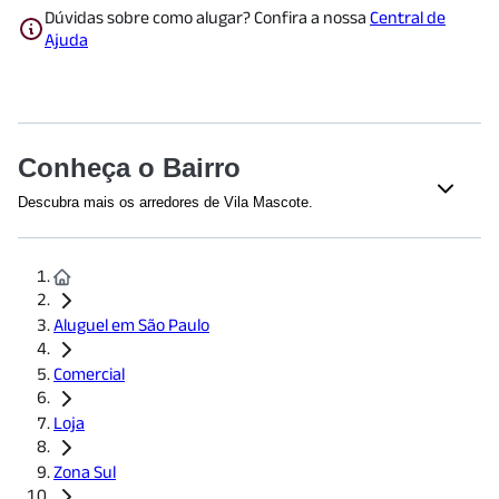
Dúvidas sobre como alugar? Confira a nossa
Central de
Ajuda
Conheça o Bairro
Descubra mais os arredores de Vila Mascote.
Saúde
Clínica Médica São Remo
(
673
m)
Hospital Vila Santa Catarina
(
1656
m)
Aluguel em São Paulo
Supermercados
Comercial
Pão de Açúcar
(
409
m)
Pão de Açúcar
(
409
m)
Loja
Ayumi Supermercados
(
1521
m)
Zona Sul
Restaurantes